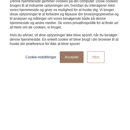
Denne hjemmeside gemmer cookies på din computer. Disse cookies
fremragende brand blandt vores kunder. Eller måske
bruges til at indsamle oplysninger om, hvordan du interagerer med
vores hjemmeside og giver os mulighed for at huske dig. Vi bruger
skulle vi sige partnere, for det er det, vi er. Betroede
disse oplysninger til at forbedre og tilpasse din browsingoplevelse og
til analyser og målinger om vores besøgende både på denne
partnere for vores kunder.
hjemmeside og andre medier. Se vores privatlivspolitik for at finde ud
af mere om de cookies, vi bruger.
Hvis du afviser, vil dine oplysninger ikke blive sporet, når du besøger
denne hjemmeside. En enkelt cookie vil blive brugt i din browser til at
huske din præference for ikke at blive sporet.
Cookie-indstillinger
Accepter
Afvis
Udfordringen
Fleksibel levering af indhold af høj kvalitet til et globalt high-end
højttalermærke.
Løsningen
Product images