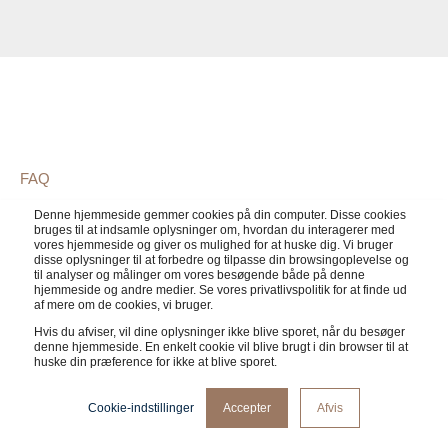
FAQ
Svar på nogle af de andre
Denne hjemmeside gemmer cookies på din computer. Disse cookies
bruges til at indsamle oplysninger om, hvordan du interagerer med
vores hjemmeside og giver os mulighed for at huske dig. Vi bruger
spørgsmål, vi får om produktfilm
disse oplysninger til at forbedre og tilpasse din browsingoplevelse og
til analyser og målinger om vores besøgende både på denne
hjemmeside og andre medier. Se vores privatlivspolitik for at finde ud
af mere om de cookies, vi bruger.
Hvis du afviser, vil dine oplysninger ikke blive sporet, når du besøger
denne hjemmeside. En enkelt cookie vil blive brugt i din browser til at
Hvilke områder af min virksomhed kan have
huske din præference for ikke at blive sporet.
gavn af produktvideoer?
Cookie-indstillinger
Accepter
Afvis