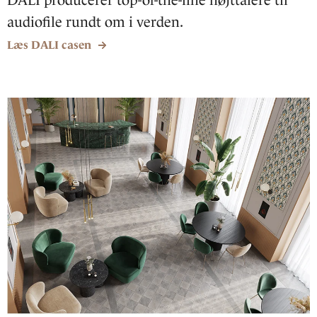
DALI producerer top-of-the-line højttalere til
audiofile rundt om i verden.
Læs DALI casen