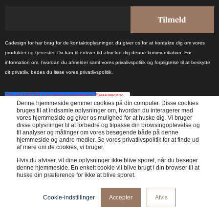
Cadesign for har brug for de kontaktoplysninger, du giver os for at kontakte dig om vores
produkter og tjenester. Du kan til enhver tid afmelde dig denne kommunikation. For
information om, hvordan du afmelder samt vores privalivspolitik og forpligtelse til at beskytte
dit privatliv, bedes du læse vores privatlivspolitik.
Denne hjemmeside gemmer cookies på din computer. Disse cookies
bruges til at indsamle oplysninger om, hvordan du interagerer med
vores hjemmeside og giver os mulighed for at huske dig. Vi bruger
disse oplysninger til at forbedre og tilpasse din browsingoplevelse og
til analyser og målinger om vores besøgende både på denne
Modtag de seneste nyheder en gang om måneden.
hjemmeside og andre medier. Se vores privatlivspolitik for at finde ud
af mere om de cookies, vi bruger.
Hvis du afviser, vil dine oplysninger ikke blive sporet, når du besøger
denne hjemmeside. En enkelt cookie vil blive brugt i din browser til at
huske din præference for ikke at blive sporet.
© 2024 Cadesign form - All rights reserved
Privatlivspolitik
Cookie-indstillinger
Accepter
Afvis