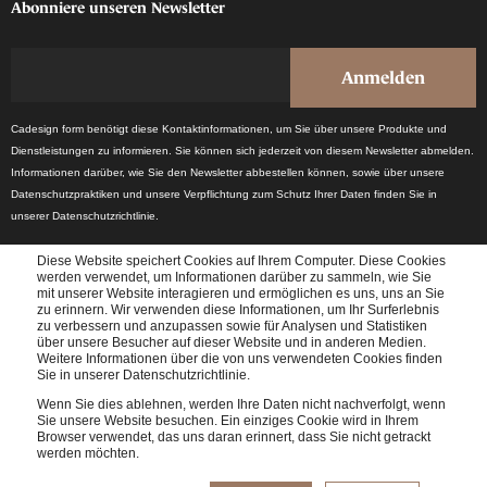
Abonniere unseren Newsletter
Cadesign form benötigt diese Kontaktinformationen, um Sie über unsere Produkte und
Dienstleistungen zu informieren. Sie können sich jederzeit von diesem Newsletter abmelden.
Informationen darüber, wie Sie den Newsletter abbestellen können, sowie über unsere
Datenschutzpraktiken und unsere Verpflichtung zum Schutz Ihrer Daten finden Sie in
unserer Datenschutzrichtlinie.
Diese Website speichert Cookies auf Ihrem Computer. Diese Cookies
werden verwendet, um Informationen darüber zu sammeln, wie Sie
mit unserer Website interagieren und ermöglichen es uns, uns an Sie
zu erinnern. Wir verwenden diese Informationen, um Ihr Surferlebnis
zu verbessern und anzupassen sowie für Analysen und Statistiken
über unsere Besucher auf dieser Website und in anderen Medien.
Weitere Informationen über die von uns verwendeten Cookies finden
Erhalten Sie einmal im Monat die neuesten Branchennachrichten.
Sie in unserer Datenschutzrichtlinie.
Wenn Sie dies ablehnen, werden Ihre Daten nicht nachverfolgt, wenn
Sie unsere Website besuchen. Ein einziges Cookie wird in Ihrem
Browser verwendet, das uns daran erinnert, dass Sie nicht getrackt
werden möchten.
© 2024 Cadesign form - All rights reserved