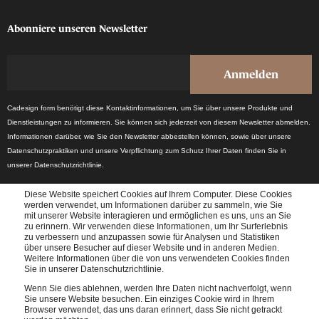
Abonniere unseren Newsletter
Cadesign form benötigt diese Kontaktinformationen, um Sie über unsere Produkte und
Dienstleistungen zu informieren. Sie können sich jederzeit von diesem Newsletter abmelden.
Informationen darüber, wie Sie den Newsletter abbestellen können, sowie über unsere
Datenschutzpraktiken und unsere Verpflichtung zum Schutz Ihrer Daten finden Sie in
unserer Datenschutzrichtlinie.
Diese Website speichert Cookies auf Ihrem Computer. Diese Cookies
werden verwendet, um Informationen darüber zu sammeln, wie Sie
mit unserer Website interagieren und ermöglichen es uns, uns an Sie
zu erinnern. Wir verwenden diese Informationen, um Ihr Surferlebnis
zu verbessern und anzupassen sowie für Analysen und Statistiken
über unsere Besucher auf dieser Website und in anderen Medien.
Weitere Informationen über die von uns verwendeten Cookies finden
Erhalten Sie einmal im Monat die neuesten Branchennachrichten.
Sie in unserer Datenschutzrichtlinie.
Wenn Sie dies ablehnen, werden Ihre Daten nicht nachverfolgt, wenn
Sie unsere Website besuchen. Ein einziges Cookie wird in Ihrem
Browser verwendet, das uns daran erinnert, dass Sie nicht getrackt