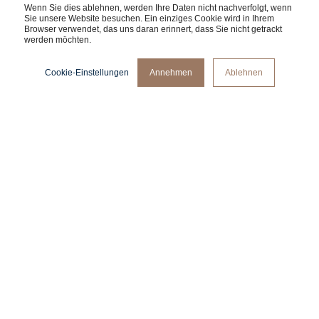
Wenn Sie dies ablehnen, werden Ihre Daten nicht nachverfolgt, wenn
Sie unsere Website besuchen. Ein einziges Cookie wird in Ihrem
Browser verwendet, das uns daran erinnert, dass Sie nicht getrackt
werden möchten.
Cookie-Einstellungen
Annehmen
Ablehnen
Herausforderung
Attika
möchte seine Kunden inspirieren und es ihnen leicht
machen, sich ihre hochwertigen Öfen als Teil eines schönen
Zuhauses vorzustellen. Aufgrund der vielen
Anpassungsmöglichkeiten und der Schwierigkeit, in
Wohnungen von Kunden zu fotografieren, sind herkömmliche
Produktfotoshootings oft nicht realisierbar – deshalb brauchten
sie eine Alternative.
Was wir getan haben