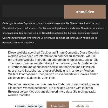
Cadesign form benötigt diese Kontaktinformationen, um Sie über unsere Produkte und
Dienstleistungen zu informieren. Sie können sich jederzeit von diesem Newsletter abmelden.
Informationen darüber, wie Sie den Newsletter abbestellen können, sowie über unsere
Datenschutzpraktiken und unsere Verpflichtung zum Schutz Ihrer Daten finden Sie in
unserer Datenschutzrichtlinie.
Diese Website speichert Cookies auf Ihrem Computer. Diese Cookies
werden verwendet, um Informationen darüber zu sammeln, wie Sie
mit unserer Website interagieren und ermöglichen es uns, uns an Sie
zu erinnern. Wir verwenden diese Informationen, um Ihr Surferlebnis
zu verbessern und anzupassen sowie für Analysen und Statistiken
über unsere Besucher auf dieser Website und in anderen Medien.
Weitere Informationen über die von uns verwendeten Cookies finden
Erhalten Sie einmal im Monat die neuesten Branchennachrichten.
Sie in unserer Datenschutzrichtlinie.
Wenn Sie dies ablehnen, werden Ihre Daten nicht nachverfolgt, wenn
Sie unsere Website besuchen. Ein einziges Cookie wird in Ihrem
Browser verwendet, das uns daran erinnert, dass Sie nicht getrackt
werden möchten.
© 2024 Cadesign form - All rights reserved
Datenschutzbestimmungen
Impressum
Cookie-Einstellungen
Annehmen
Ablehnen